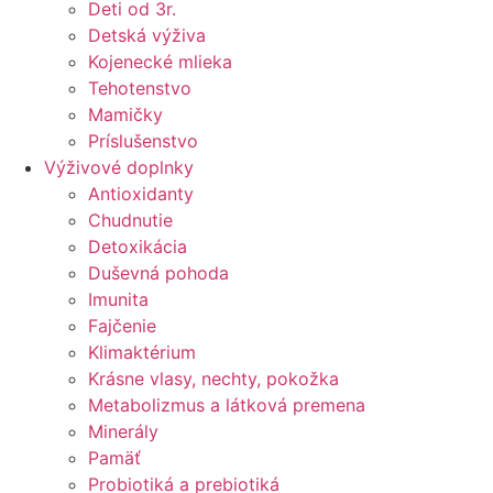
Deti od 3r.
Detská výživa
Kojenecké mlieka
Tehotenstvo
Mamičky
Príslušenstvo
Výživové doplnky
Antioxidanty
Chudnutie
Detoxikácia
Duševná pohoda
Imunita
Fajčenie
Klimaktérium
Krásne vlasy, nechty, pokožka
Metabolizmus a látková premena
Minerály
Pamäť
Probiotiká a prebiotiká