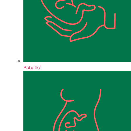
Bábätká