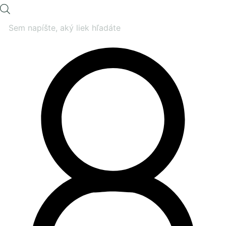
Products
search