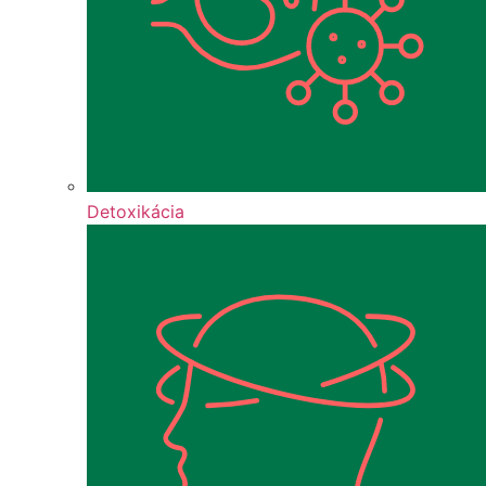
Detoxikácia