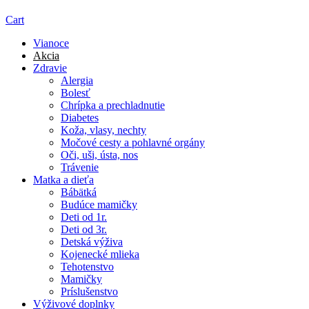
Cart
Vianoce
Akcia
Zdravie
Alergia
Bolesť
Chrípka a prechladnutie
Diabetes
Koža, vlasy, nechty
Močové cesty a pohlavné orgány
Oči, uši, ústa, nos
Trávenie
Matka a dieťa
Bábätká
Budúce mamičky
Deti od 1r.
Deti od 3r.
Detská výživa
Kojenecké mlieka
Tehotenstvo
Mamičky
Príslušenstvo
Výživové doplnky