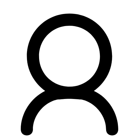
Preskočiť
na
obsah