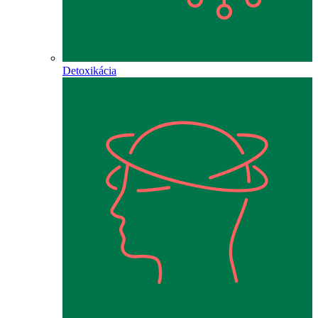
Detoxikácia