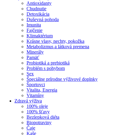
Antioxidanty
Chudnutie
Detoxikácia
Duševná pohoda
Imunita
Fajčenie
Klimaktérium
Krásne vlasy, nechty, pokožka
Metabolizmus a látková premena
Minerály
Pamäť
Probiotiká a prebiotiká
Problém s pohybom
Sex
Špeciálne prírodne výživové doplnky
Športovci
Vitalita, Energia
Vitamíny
Zdravá výživa
100% oleje
100% šťavy
Bezlepková diéta
Biopotraviny
Čaje
Kaše