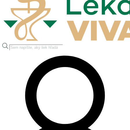
Products
search