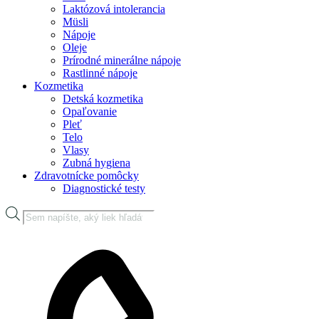
Laktózová intolerancia
Müsli
Nápoje
Oleje
Prírodné minerálne nápoje
Rastlinné nápoje
Kozmetika
Detská kozmetika
Opaľovanie
Pleť
Telo
Vlasy
Zubná hygiena
Zdravotnícke pomôcky
Diagnostické testy
Products
search