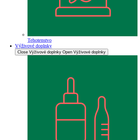
Tehotenstvo
Výživové doplnky
Close Výživové doplnky
Open Výživové doplnky