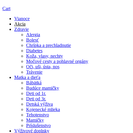
Cart
Vianoce
Akcia
Zdravie
Alergia
Bolesť
Chrípka a prechladnutie
Diabetes
Koža, vlasy, nechty
Močové cesty a pohlavné orgány
Oči, uši, ústa, nos
Trávenie
Matka a dieťa
Bábätká
Budúce mamičky
Deti od 1r.
Deti od 3r.
Detská výživa
Kojenecké mlieka
Tehotenstvo
Mamičky
Príslušenstvo
Výživové doplnky