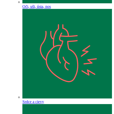
Oči, uši, ústa, nos
Srdce a cievy