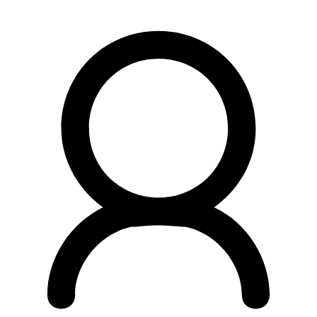
Preskočiť
na
obsah