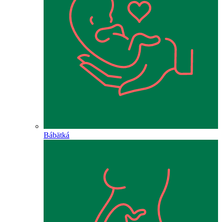
Bábätká