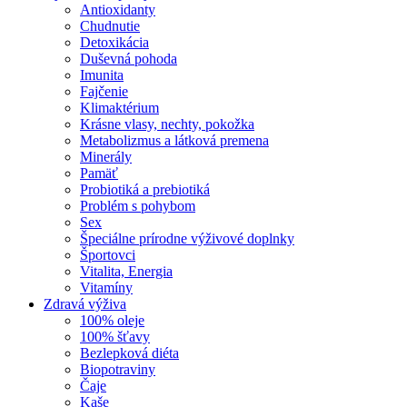
Antioxidanty
Chudnutie
Detoxikácia
Duševná pohoda
Imunita
Fajčenie
Klimaktérium
Krásne vlasy, nechty, pokožka
Metabolizmus a látková premena
Minerály
Pamäť
Probiotiká a prebiotiká
Problém s pohybom
Sex
Špeciálne prírodne výživové doplnky
Športovci
Vitalita, Energia
Vitamíny
Zdravá výživa
100% oleje
100% šťavy
Bezlepková diéta
Biopotraviny
Čaje
Kaše