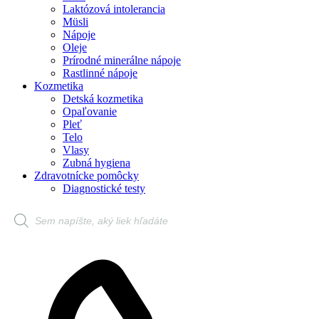
Laktózová intolerancia
Müsli
Nápoje
Oleje
Prírodné minerálne nápoje
Rastlinné nápoje
Kozmetika
Detská kozmetika
Opaľovanie
Pleť
Telo
Vlasy
Zubná hygiena
Zdravotnícke pomôcky
Diagnostické testy
Products
search