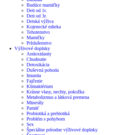
Budúce mamičky
Deti od 1r.
Deti od 3r.
Detská výživa
Kojenecké mlieka
Tehotenstvo
Mamičky
Príslušenstvo
Výživové doplnky
Antioxidanty
Chudnutie
Detoxikácia
Duševná pohoda
Imunita
Fajčenie
Klimaktérium
Krásne vlasy, nechty, pokožka
Metabolizmus a látková premena
Minerály
Pamäť
Probiotiká a prebiotiká
Problém s pohybom
Sex
Špeciálne prírodne výživové doplnky