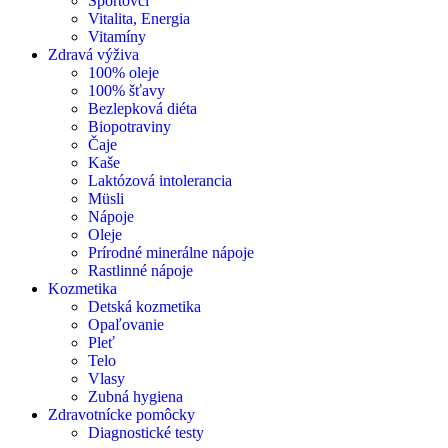
Športovci
Vitalita, Energia
Vitamíny
Zdravá výživa
100% oleje
100% šťavy
Bezlepková diéta
Biopotraviny
Čaje
Kaše
Laktózová intolerancia
Müsli
Nápoje
Oleje
Prírodné minerálne nápoje
Rastlinné nápoje
Kozmetika
Detská kozmetika
Opaľovanie
Pleť
Telo
Vlasy
Zubná hygiena
Zdravotnícke pomôcky
Diagnostické testy