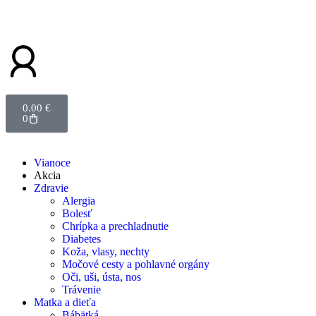
0.00
€
0
Vianoce
Akcia
Zdravie
Alergia
Bolesť
Chrípka a prechladnutie
Diabetes
Koža, vlasy, nechty
Močové cesty a pohlavné orgány
Oči, uši, ústa, nos
Trávenie
Matka a dieťa
Bábätká