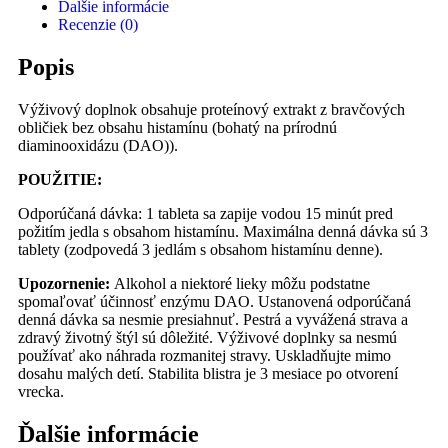
Ďalšie informácie
Recenzie (0)
Popis
Výživový doplnok obsahuje proteínový extrakt z bravčových
obličiek bez obsahu histamínu (bohatý na prírodnú
diaminooxidázu (DAO)).
POUŽITIE:
Odporúčaná dávka: 1 tableta sa zapije vodou 15 minút pred
požitím jedla s obsahom histamínu. Maximálna denná dávka sú 3
tablety (zodpovedá 3 jedlám s obsahom histamínu denne).
Upozornenie:
Alkohol a niektoré lieky môžu podstatne
spomaľovať účinnosť enzýmu DAO. Ustanovená odporúčaná
denná dávka sa nesmie presiahnuť. Pestrá a vyvážená strava a
zdravý životný štýl sú dôležité. Výživové doplnky sa nesmú
používať ako náhrada rozmanitej stravy. Uskladňujte mimo
dosahu malých detí. Stabilita blistra je 3 mesiace po otvorení
vrecka.
Ďalšie informácie