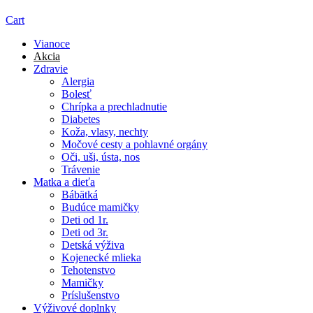
Cart
Vianoce
Akcia
Zdravie
Alergia
Bolesť
Chrípka a prechladnutie
Diabetes
Koža, vlasy, nechty
Močové cesty a pohlavné orgány
Oči, uši, ústa, nos
Trávenie
Matka a dieťa
Bábätká
Budúce mamičky
Deti od 1r.
Deti od 3r.
Detská výživa
Kojenecké mlieka
Tehotenstvo
Mamičky
Príslušenstvo
Výživové doplnky