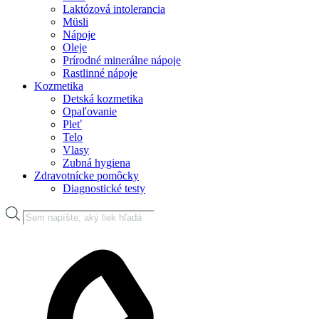
Laktózová intolerancia
Müsli
Nápoje
Oleje
Prírodné minerálne nápoje
Rastlinné nápoje
Kozmetika
Detská kozmetika
Opaľovanie
Pleť
Telo
Vlasy
Zubná hygiena
Zdravotnícke pomôcky
Diagnostické testy
Products
search