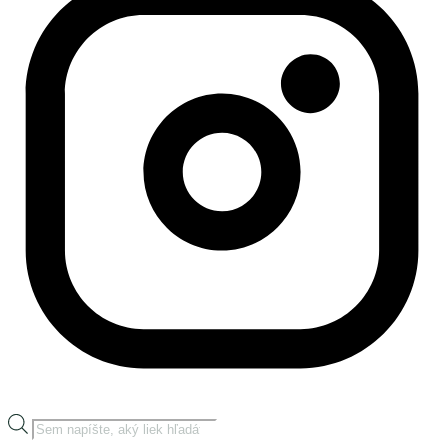
Products
search