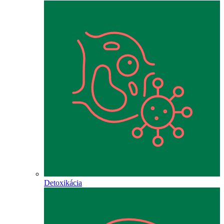
Detoxikácia