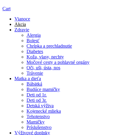
Cart
Vianoce
Akcia
Zdravie
Alergia
Bolesť
Chrípka a prechladnutie
Diabetes
Koža, vlasy, nechty
Močové cesty a pohlavné orgány
Oči, uši, ústa, nos
Trávenie
Matka a dieťa
Bábätká
Budúce mamičky
Deti od 1r.
Deti od 3r.
Detská výživa
Kojenecké mlieka
Tehotenstvo
Mamičky
Príslušenstvo
Výživové doplnky