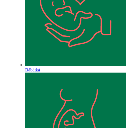
Bábätká