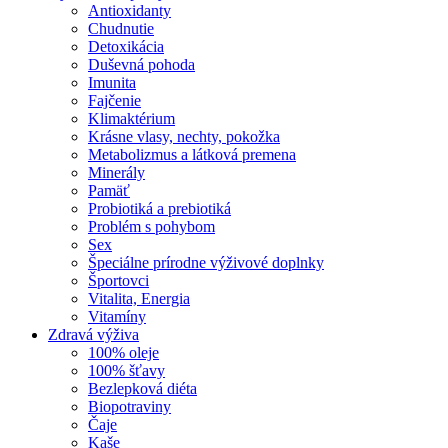
Antioxidanty
Chudnutie
Detoxikácia
Duševná pohoda
Imunita
Fajčenie
Klimaktérium
Krásne vlasy, nechty, pokožka
Metabolizmus a látková premena
Minerály
Pamäť
Probiotiká a prebiotiká
Problém s pohybom
Sex
Špeciálne prírodne výživové doplnky
Športovci
Vitalita, Energia
Vitamíny
Zdravá výživa
100% oleje
100% šťavy
Bezlepková diéta
Biopotraviny
Čaje
Kaše