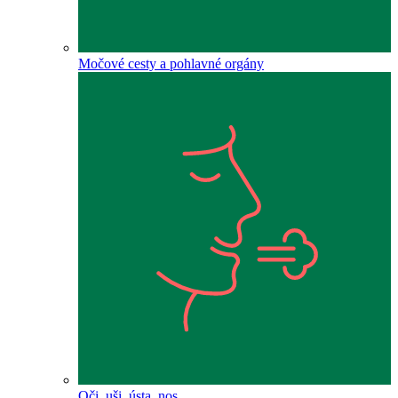
Močové cesty a pohlavné orgány
Oči, uši, ústa, nos