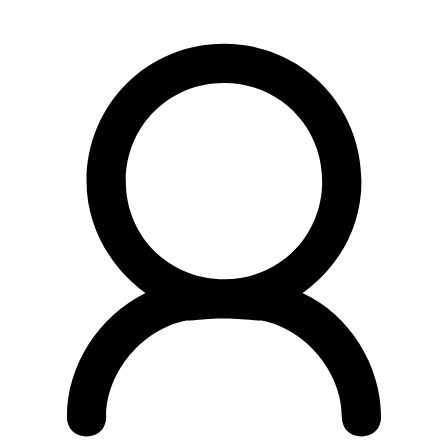
Preskočiť
na
obsah