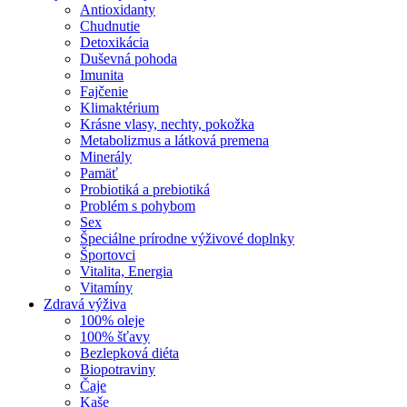
Antioxidanty
Chudnutie
Detoxikácia
Duševná pohoda
Imunita
Fajčenie
Klimaktérium
Krásne vlasy, nechty, pokožka
Metabolizmus a látková premena
Minerály
Pamäť
Probiotiká a prebiotiká
Problém s pohybom
Sex
Špeciálne prírodne výživové doplnky
Športovci
Vitalita, Energia
Vitamíny
Zdravá výživa
100% oleje
100% šťavy
Bezlepková diéta
Biopotraviny
Čaje
Kaše