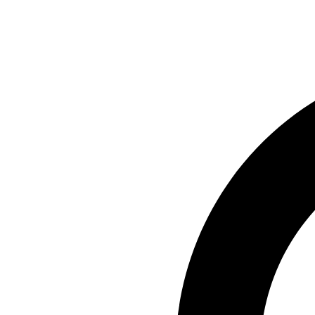
Preskočiť
na
obsah