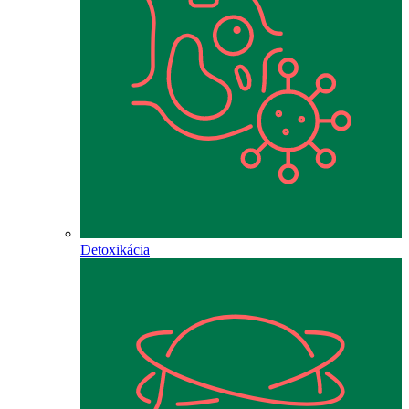
Detoxikácia