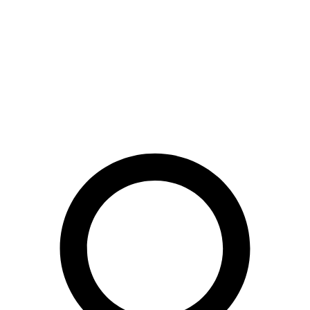
Preskočiť
na
obsah