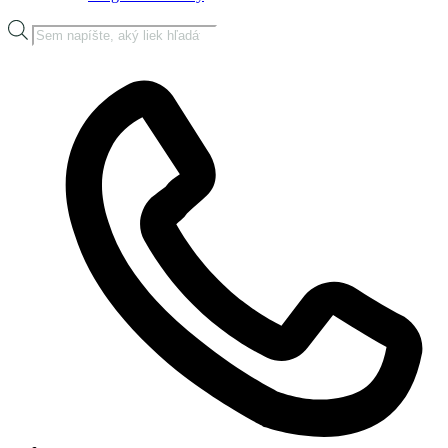
Products
search