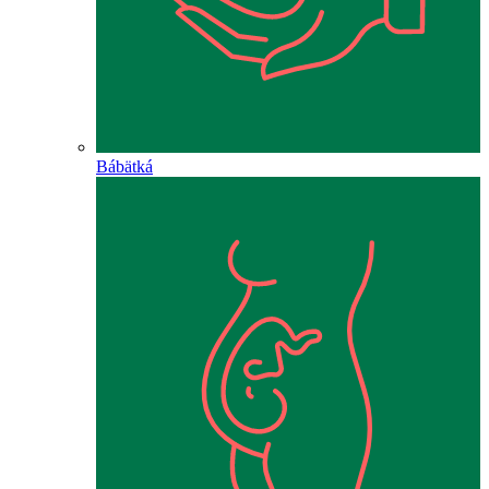
Bábätká