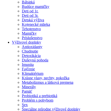
Bábätká
Budúce mamičky
Deti od 1r.
Deti od 3r.
Detská výživa
Kojenecké mlieka
Tehotenstvo
Mamičky
Príslušenstvo
Výživové doplnky
Antioxidanty
Chudnutie
Detoxikácia
Duševná pohoda
Imunita
Fajčenie
Klimaktérium
Krásne vlasy, nechty, pokožka
Metabolizmus a látková premena
Minerály
Pamäť
Probiotiká a prebiotiká
Problém s pohybom
Sex
Špeciálne prírodne výživové doplnky