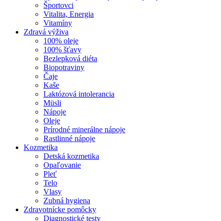
Športovci
Vitalita, Energia
Vitamíny
Zdravá výživa
100% oleje
100% šťavy
Bezlepková diéta
Biopotraviny
Čaje
Kaše
Laktózová intolerancia
Müsli
Nápoje
Oleje
Prírodné minerálne nápoje
Rastlinné nápoje
Kozmetika
Detská kozmetika
Opaľovanie
Pleť
Telo
Vlasy
Zubná hygiena
Zdravotnícke pomôcky
Diagnostické testy