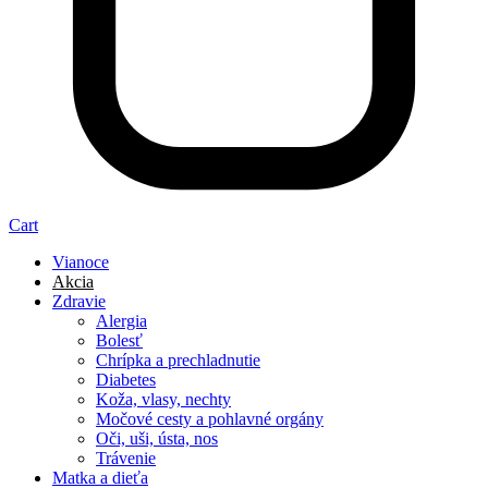
Cart
Vianoce
Akcia
Zdravie
Alergia
Bolesť
Chrípka a prechladnutie
Diabetes
Koža, vlasy, nechty
Močové cesty a pohlavné orgány
Oči, uši, ústa, nos
Trávenie
Matka a dieťa