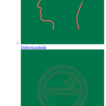
Duševná pohoda