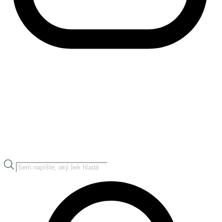
Products
search