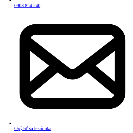
0908 854 240
Opýtať sa lekárnika