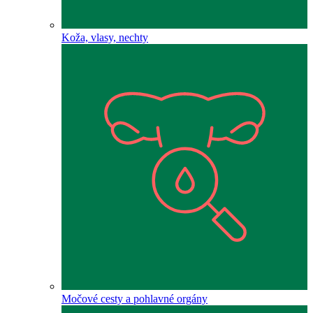
Koža, vlasy, nechty
Močové cesty a pohlavné orgány