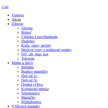
Cart
Vianoce
Akcia
Zdravie
Alergia
Bolesť
Chrípka a prechladnutie
Diabetes
Koža, vlasy, nechty
Močové cesty a pohlavné orgány
Oči, uši, ústa, nos
Trávenie
Matka a dieťa
Bábätká
Budúce mamičky
Deti od 1r.
Deti od 3r.
Detská výživa
Kojenecké mlieka
Tehotenstvo
Mamičky
Príslušenstvo
Výživové doplnky