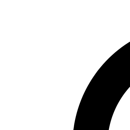
Preskočiť
na
obsah