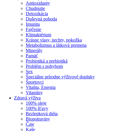
Antioxidanty
Chudnutie
Detoxikácia
Duševná pohoda
Imunita
Fajčenie
Klimaktérium
Krásne vlasy, nechty, pokožka
Metabolizmus a látková premena
Minerály
Pamäť
Probiotiká a prebiotiká
Problém s pohybom
Sex
Špeciálne prírodne výživové doplnky
Športovci
Vitalita, Energia
Vitamíny
Zdravá výživa
100% oleje
100% šťavy
Bezlepková diéta
Biopotraviny
Čaje
Kaše