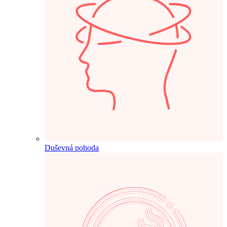
Duševná pohoda