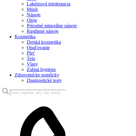
Laktózová intolerancia
Müsli
Nápoje
Oleje
Prírodné minerálne nápoje
Rastlinné nápoje
Kozmetika
Detská kozmetika
Opaľovanie
Pleť
Telo
Vlasy
Zubná hygiena
Zdravotnícke pomôcky
Diagnostické testy
Products
search