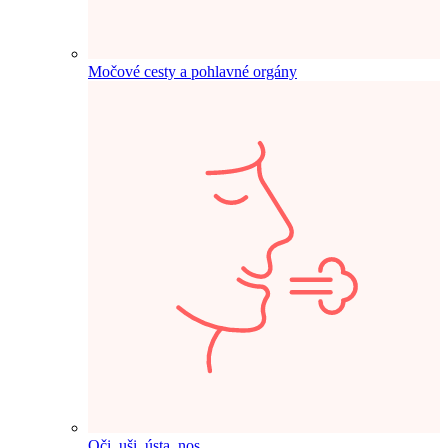
Močové cesty a pohlavné orgány
Oči, uši, ústa, nos