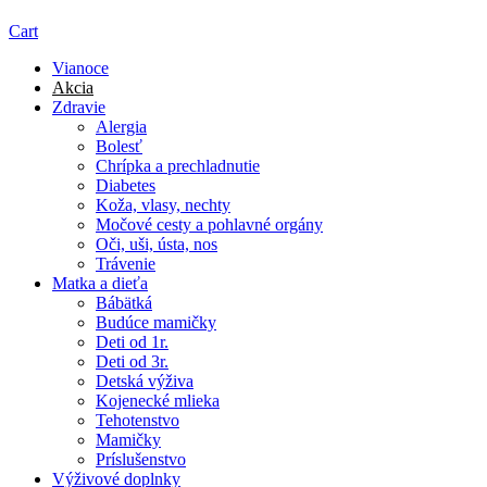
Cart
Vianoce
Akcia
Zdravie
Alergia
Bolesť
Chrípka a prechladnutie
Diabetes
Koža, vlasy, nechty
Močové cesty a pohlavné orgány
Oči, uši, ústa, nos
Trávenie
Matka a dieťa
Bábätká
Budúce mamičky
Deti od 1r.
Deti od 3r.
Detská výživa
Kojenecké mlieka
Tehotenstvo
Mamičky
Príslušenstvo
Výživové doplnky