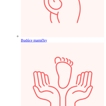
Budúce mamičky