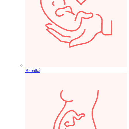
Bábätká