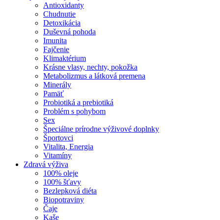
Antioxidanty
Chudnutie
Detoxikácia
Duševná pohoda
Imunita
Fajčenie
Klimaktérium
Krásne vlasy, nechty, pokožka
Metabolizmus a látková premena
Minerály
Pamäť
Probiotiká a prebiotiká
Problém s pohybom
Sex
Špeciálne prírodne výživové doplnky
Športovci
Vitalita, Energia
Vitamíny
Zdravá výživa
100% oleje
100% šťavy
Bezlepková diéta
Biopotraviny
Čaje
Kaše