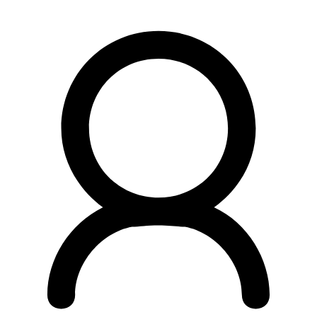
Preskočiť
na
obsah