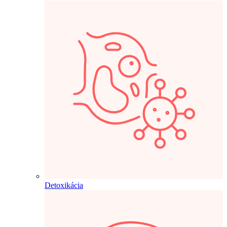
Detoxikácia