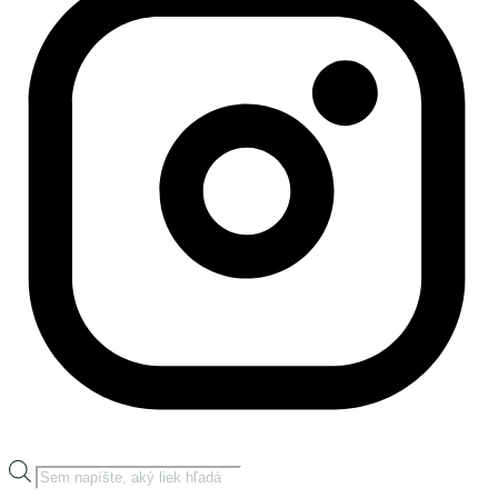
Products
search