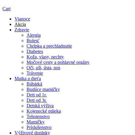
Cart
Vianoce
Akcia
Zdravie
Alergia
Bolesť
Chrípka a prechladnutie
Diabetes
Koža, vlasy, nechty
Močové cesty a pohlavné orgány
Oči, uši, ústa, nos
Trávenie
Matka a dieťa
Bábätká
Budúce mamičky
Deti od 1r.
Deti od 3r.
Detská výživa
Kojenecké mlieka
Tehotenstvo
Mamičky
Príslušenstvo
Výživové doplnky