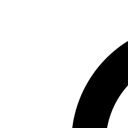
Preskočiť
na
obsah