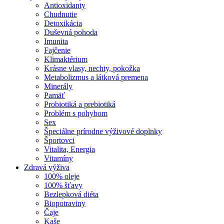
Antioxidanty
Chudnutie
Detoxikácia
Duševná pohoda
Imunita
Fajčenie
Klimaktérium
Krásne vlasy, nechty, pokožka
Metabolizmus a látková premena
Minerály
Pamäť
Probiotiká a prebiotiká
Problém s pohybom
Sex
Špeciálne prírodne výživové doplnky
Športovci
Vitalita, Energia
Vitamíny
Zdravá výživa
100% oleje
100% šťavy
Bezlepková diéta
Biopotraviny
Čaje
Kaše