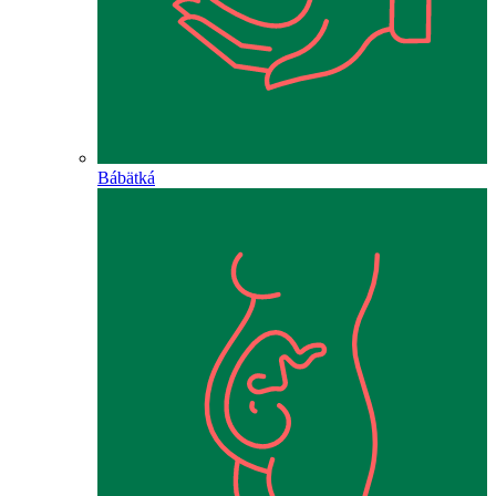
Bábätká