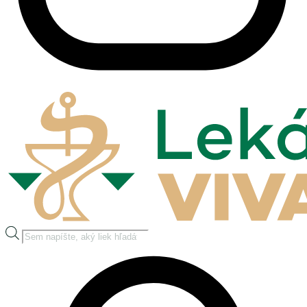
Products
search