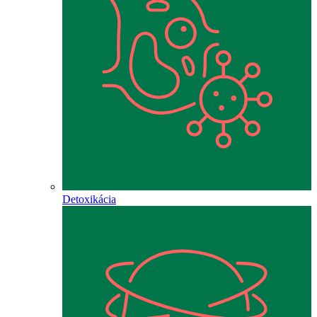
Detoxikácia