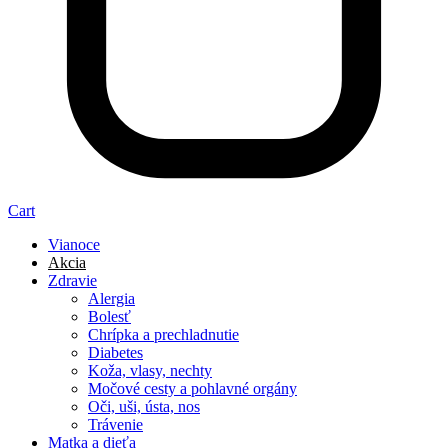
Cart
Vianoce
Akcia
Zdravie
Alergia
Bolesť
Chrípka a prechladnutie
Diabetes
Koža, vlasy, nechty
Močové cesty a pohlavné orgány
Oči, uši, ústa, nos
Trávenie
Matka a dieťa