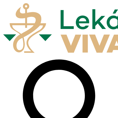
Preskočiť
na
obsah