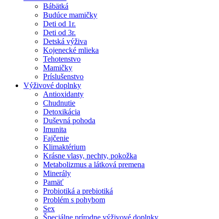
Bábätká
Budúce mamičky
Deti od 1r.
Deti od 3r.
Detská výživa
Kojenecké mlieka
Tehotenstvo
Mamičky
Príslušenstvo
Výživové doplnky
Antioxidanty
Chudnutie
Detoxikácia
Duševná pohoda
Imunita
Fajčenie
Klimaktérium
Krásne vlasy, nechty, pokožka
Metabolizmus a látková premena
Minerály
Pamäť
Probiotiká a prebiotiká
Problém s pohybom
Sex
Špeciálne prírodne výživové doplnky