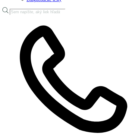
Products
search