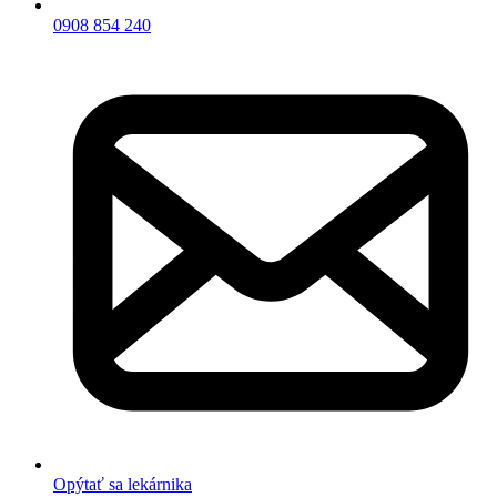
0908 854 240
Opýtať sa lekárnika