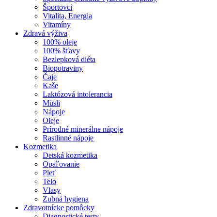
Športovci
Vitalita, Energia
Vitamíny
Zdravá výživa
100% oleje
100% šťavy
Bezlepková diéta
Biopotraviny
Čaje
Kaše
Laktózová intolerancia
Müsli
Nápoje
Oleje
Prírodné minerálne nápoje
Rastlinné nápoje
Kozmetika
Detská kozmetika
Opaľovanie
Pleť
Telo
Vlasy
Zubná hygiena
Zdravotnícke pomôcky
Diagnostické testy